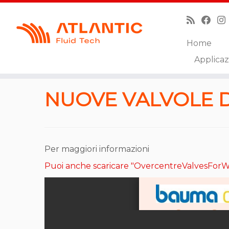
Home
Skip
Applicaz
to
Pagina iniziale
»
Nuove Valvole di Bilanciamento p
content
NUOVE VALVOLE 
Per maggiori informazioni
Puoi anche scaricare "OvercentreValvesForW