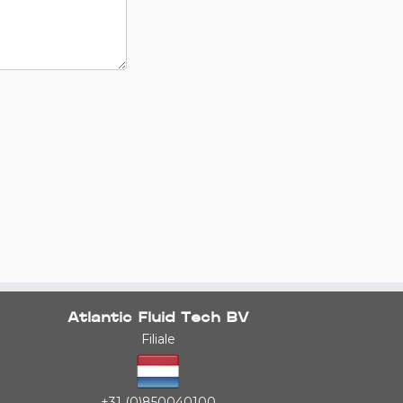
Atlantic Fluid Tech BV
Filiale
+31 (0)850040100