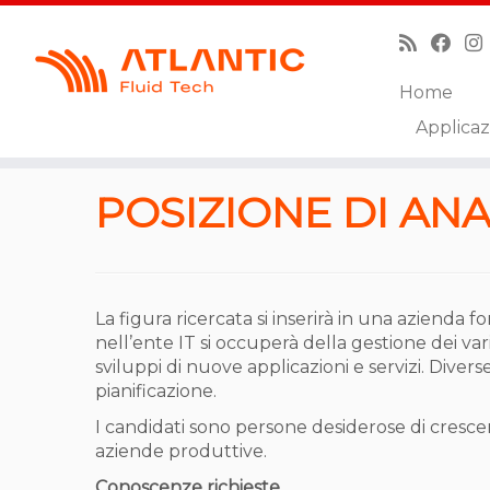
Home
Skip
Applicaz
to
Pagina iniziale
»
Posizione di Analista Programmat
content
POSIZIONE DI A
La figura ricercata si inserirà in una azienda
nell’ente IT si occuperà della gestione dei vari
sviluppi di nuove applicazioni e servizi. Diver
pianificazione.
I candidati sono persone desiderose di cresce
aziende produttive.
Conoscenze richieste