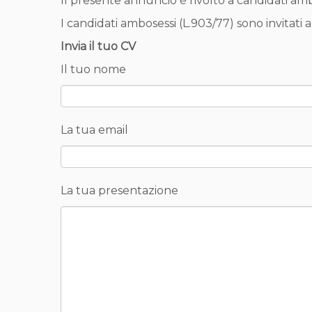
Il presente annuncio è rivolto a candidati amb
I candidati ambosessi (L.903/77) sono invitati a
Invia il tuo CV
Il tuo nome
La tua email
La tua presentazione