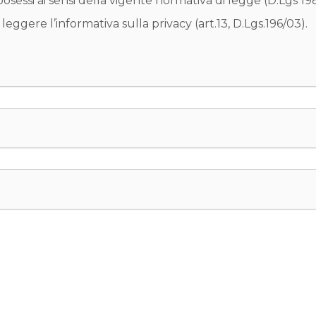
osessi ai sensi della vigente normativa di legge (D.Lgs 19
 leggere l’informativa sulla privacy (art.13, D.Lgs.196/03).