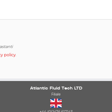
.
astanti
cy policy
.
Atlantic Fluid Tech LTD
Filiale
+44 (0)2476 617143